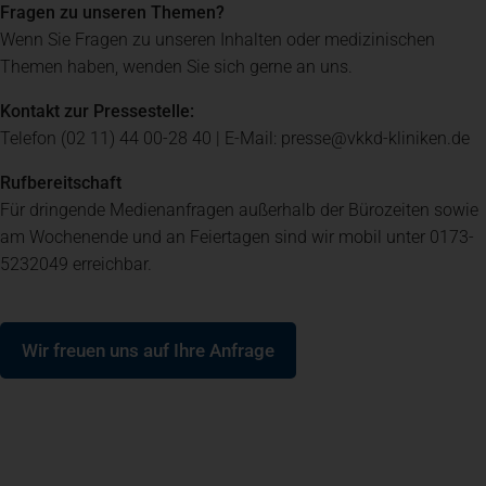
Fragen zu unseren Themen?
Wenn Sie Fragen zu unseren Inhalten oder medizinischen
Spenden
+ Helfen
Themen haben, wenden Sie sich gerne an uns.
Kontakt zur Pressestelle:
News
Telefon (02 11) 44 00-28 40 | E-Mail: presse@vkkd-kliniken.de
Rufbereitschaft
Spenden
+ Helfen
Für dringende Medienanfragen außerhalb der Bürozeiten sowie
am Wochenende und an Feiertagen sind wir mobil unter 0173-
5232049 erreichbar.
Veranstaltungen
(öffnet in einem neuen Tab)
Wir freuen uns auf Ihre Anfrage
Spenden
+ Helfen
Patientenportal