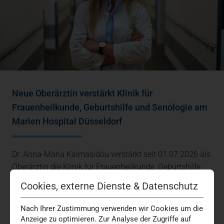
Neue Oberärztin verstärkt Klinik für
Frauenheilkunde, Geburtshilfe und Senologie am
Marien Hospital Düsseldorf
Dr. Anna-Maria Kaimasidou verstärkt seit 01.07.2026 als
Oberärztin die Klinik für Frauenheilkunde, Geburtshilfe
und Senologie am Marien Hospital…
Cookies, externe Dienste & Datenschutz
Brustkrebs
Geburtsklinik
Gynäkologie
Medizin + Versorgung
Nach Ihrer Zustimmung verwenden wir Cookies um die
Anzeige zu optimieren. Zur Analyse der Zugriffe auf