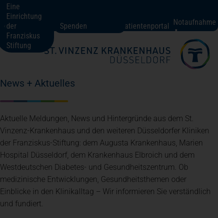
Eine
Einrichtung
St. Vinzenz-Krankenhaus Düsseldorf
Notaufnahme
der
Spenden
Patientenportal
Franziskus
Stiftung
Fachbereiche + Kompetenzen
News + Aktuelles
Patienten + Besucher
Aktuelle Meldungen, News und Hintergründe aus dem St.
Über uns
Vinzenz-Krankenhaus und den weiteren Düsseldorfer Kliniken
der Franziskus-Stiftung: dem Augusta Krankenhaus, Marien
Hospital Düsseldorf, dem Krankenhaus Elbroich und dem
Karriere
Westdeutschen Diabetes- und Gesundheitszentrum. Ob
medizinische Entwicklungen, Gesundheitsthemen oder
Einblicke in den Klinikalltag – Wir informieren Sie verständlich
Kontakt
und fundiert.