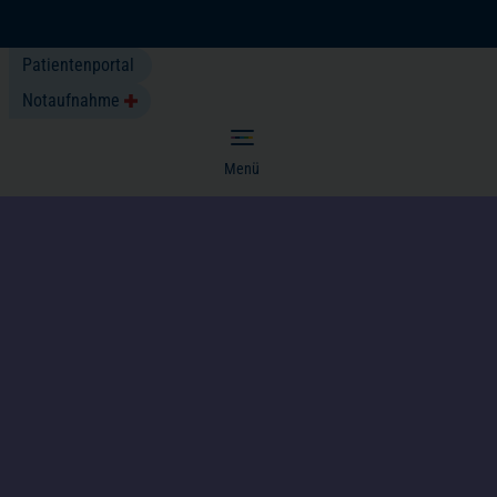
(öffnet in einem neuen Tab)
Ihre Anreise
Patientenportal
Telefon
Notaufnahme
E-Mail senden
Menü
Kompetenzen & Fachbereiche
Patienten & Besucher
Über uns
(öffnet in einem neuen Tab)
Karriere
Neuigkeiten
Cookie Einstellungen