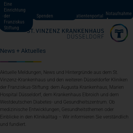
Eine
Einrichtung
St. Vinzenz-Krankenhaus Düsseldorf
Notaufnahme
der
Spenden
Patientenportal
Franziskus
Stiftung
Fachbereiche + Kompetenzen
News + Aktuelles
Patienten + Besucher
Aktuelle Meldungen, News und Hintergründe aus dem St.
Über uns
Vinzenz-Krankenhaus und den weiteren Düsseldorfer Kliniken
der Franziskus-Stiftung: dem Augusta Krankenhaus, Marien
Hospital Düsseldorf, dem Krankenhaus Elbroich und dem
Karriere
Westdeutschen Diabetes- und Gesundheitszentrum. Ob
medizinische Entwicklungen, Gesundheitsthemen oder
Einblicke in den Klinikalltag – Wir informieren Sie verständlich
Kontakt
und fundiert.