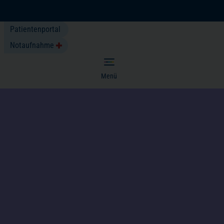
(öffnet in einem neuen Tab)
Ihre Anreise
Patientenportal
Telefon
Notaufnahme
E-Mail senden
Menü
Kompetenzen & Fachbereiche
Patienten & Besucher
Über uns
(öffnet in einem neuen Tab)
Karriere
Neuigkeiten
Cookie Einstellungen