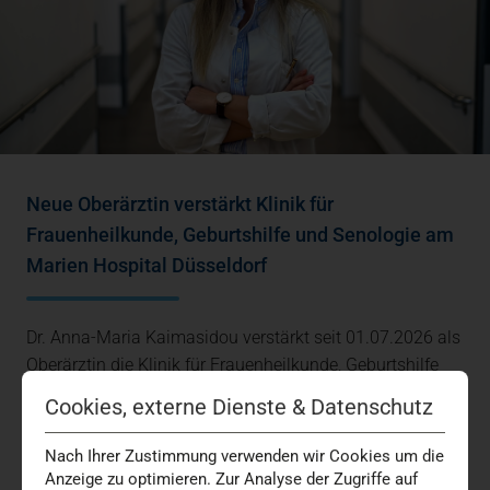
Neue Oberärztin verstärkt Klinik für
Frauenheilkunde, Geburtshilfe und Senologie am
Marien Hospital Düsseldorf
Dr. Anna-Maria Kaimasidou verstärkt seit 01.07.2026 als
Oberärztin die Klinik für Frauenheilkunde, Geburtshilfe
und Senologie am Marien Hospital…
Cookies, externe Dienste & Datenschutz
Brustkrebs
Geburtsklinik
Gynäkologie
Medizin + Versorgung
Nach Ihrer Zustimmung verwenden wir Cookies um die
Anzeige zu optimieren. Zur Analyse der Zugriffe auf