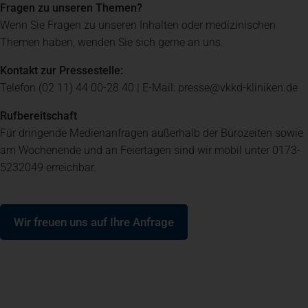
Fragen zu unseren Themen?
Wenn Sie Fragen zu unseren Inhalten oder medizinischen
Spenden
+ Helfen
Themen haben, wenden Sie sich gerne an uns.
Kontakt zur Pressestelle:
News
Telefon (02 11) 44 00-28 40 | E-Mail: presse@vkkd-kliniken.de
Rufbereitschaft
Spenden
+ Helfen
Für dringende Medienanfragen außerhalb der Bürozeiten sowie
am Wochenende und an Feiertagen sind wir mobil unter 0173-
5232049 erreichbar.
Veranstaltungen
(öffnet in einem neuen Tab)
Wir freuen uns auf Ihre Anfrage