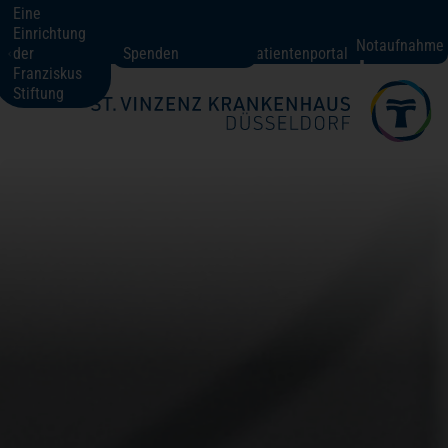
Eine
Einrichtung
St. Vinzenz-Krankenhaus Düsseldorf
Notaufnahme
der
Spenden
Patientenportal
Franziskus
Stiftung
Fachbereiche + Kompetenzen
Patienten + Besucher
Über uns
Karriere
Kontakt