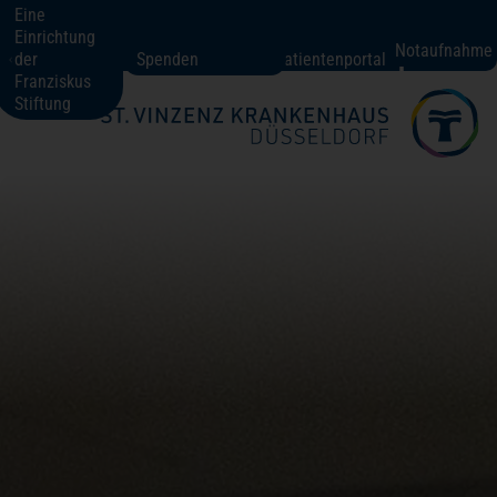
Eine
Einrichtung
St. Vinzenz-Krankenhaus Düsseldorf
Notaufnahme
der
Spenden
Patientenportal
Franziskus
Stiftung
Fachbereiche + Kompetenzen
Patienten + Besucher
Über uns
Karriere
Kontakt