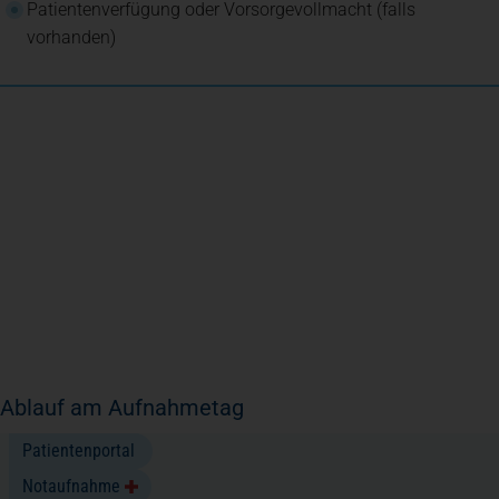
Patientenverfügung oder Vorsorgevollmacht (falls
vorhanden)
Ablauf am Aufnahmetag
Die Aufnahme erfolgt über die zentrale Patientenaufnahme. Dort
Patientenportal
werden Ihre Daten erfasst und der weitere Ablauf vorbereitet. Je
Notaufnahme