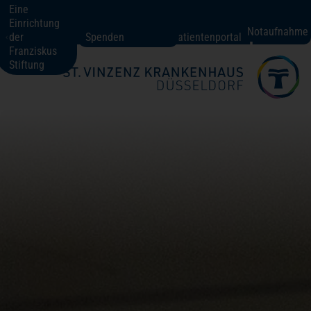
Eine
Einrichtung
St. Vinzenz-Krankenhaus Düsseldorf
Notaufnahme
der
Spenden
Patientenportal
Franziskus
Stiftung
Fachbereiche + Kompetenzen
Patienten + Besucher
Über uns
Karriere
Kontakt