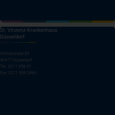
(öffnet in einem neuen Tab)
(öffnet in einem neuen Tab)
(öffnet in einem neuen Tab)
(öffnet in einem neuen T
St. Vinzenz-Krankenhaus
Düsseldorf
Schloßstraße 85
40477 Düsseldorf
Tel: 0211 958-01
Fax: 0211 958-2460
(öffnet in einem neuen Tab)
Ihre Anreise
Telefon
E-Mail senden