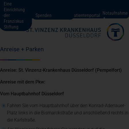
Eine
Einrichtung
St. Vinzenz-Krankenhaus Düsseldorf
Notaufnahme
der
Spenden
Patientenportal
Franziskus
Stiftung
Fachbereiche + Kompetenzen
Anreise + Parken
Patienten + Besucher
Anreise: St. Vinzenz-Krankenhaus Düsseldorf (Pempelfort)
Über uns
Anreise mit dem Pkw:
Vom Hauptbahnhof Düsseldorf
Karriere
Fahren Sie vom Hauptbahnhof über den Konrad-Adenauer-
Platz links in die Bismarckstraße und anschließend rechts in
Kontakt
die Karlstraße.