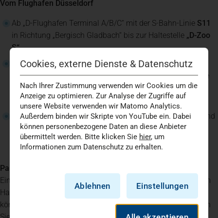
Vom Flughafen Düsseldorf
Ab „D-Flughafen Terminal A/B/C“ mit der S-Bahn-Linie
S11
in Richtung „Bergisch Gladbach“ bis zur Haltestelle
„D-Zoo
S“
.
Cookies, externe Dienste & Datenschutz
Von dort sind es ca. 8 Minuten Fußweg über die
Rethelstraße und Franklinstraße zur Schloßstraße oder Sie
Nach Ihrer Zustimmung verwenden wir Cookies um die
nutzen für eine Station die Straßenbahn
706
bis
Anzeige zu optimieren. Zur Analyse der Zugriffe auf
„Schloßstraße“.
unsere Website verwenden wir Matomo Analytics.
Alternativ: Buslinie
721
bis Haltestelle
„Münsterstraße“
und
Außerdem binden wir Skripte von YouTube ein. Dabei
können personenbezogene Daten an diese Anbieter
von dort ca. 5 Minuten Fußweg über die Schloßstraße.
übermittelt werden. Bitte klicken Sie
hier
, um
Informationen zum Datenschutz zu erhalten.
Parken (Hinweisschilder beachten!)
Einen kostenpflichtigen Parkplatz finden Sie direkt neben dem
Ablehnen
Einstellungen
Haus. Wenn Sie Patienten bringen oder abholen möchten,
können Sie vor dem Haupteingang kurz halten. Bitte beachten
Sie die Hinweisschilder. Weitere
kostenpflichtige
Alle akzeptieren