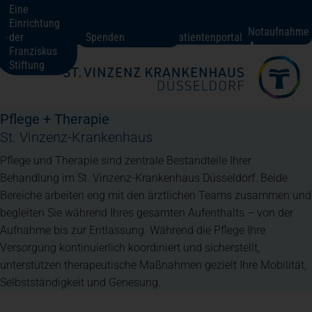
Eine
Einrichtung
St. Vinzenz-Krankenhaus Düsseldorf
Notaufnahme
der
Spenden
Patientenportal
Franziskus
Stiftung
Fachbereiche + Kompetenzen
Pflege + Therapie
Patienten + Besucher
St. Vinzenz-Krankenhaus
Pflege und Therapie sind zentrale Bestandteile Ihrer
Behandlung im St. Vinzenz-Krankenhaus Düsseldorf. Beide
Über uns
Bereiche arbeiten eng mit den ärztlichen Teams zusammen und
begleiten Sie während Ihres gesamten Aufenthalts – von der
Aufnahme bis zur Entlassung. Während die Pflege Ihre
Karriere
Versorgung kontinuierlich koordiniert und sicherstellt,
unterstützen therapeutische Maßnahmen gezielt Ihre Mobilität,
Selbstständigkeit und Genesung.
Kontakt