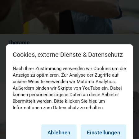
Therapie
Physio- und Ergotherapie unterstützen Ihre Genesung gezielt – zum
Cookies, externe Dienste & Datenschutz
Beispiel durch Mobilisation, Training alltagsrelevanter Fähigkeiten und
individuelle Therapieplanung im interdisziplinären Team.
Nach Ihrer Zustimmung verwenden wir Cookies um die
Mehr erfahren +
Anzeige zu optimieren. Zur Analyse der Zugriffe auf
unsere Website verwenden wir Matomo Analytics.
Außerdem binden wir Skripte von YouTube ein. Dabei
können personenbezogene Daten an diese Anbieter
übermittelt werden. Bitte klicken Sie
hier
, um
Informationen zum Datenschutz zu erhalten.
Ablehnen
Einstellungen