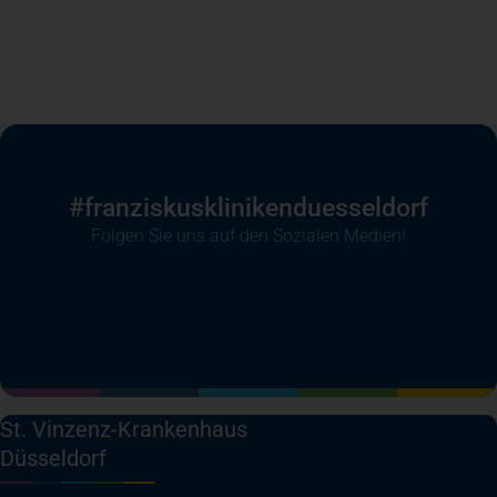
#franziskusklinikenduesseldorf
Folgen Sie uns auf den Sozialen Medien!
(öffnet in einem neuen Tab)
(öffnet in einem neuen Tab)
(öffnet in einem neuen Tab)
(öffnet in einem neuen T
St. Vinzenz-Krankenhaus
Düsseldorf