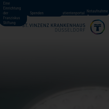
Eine
Einrichtung
St. Vinzenz-Krankenhaus Düsseldorf
Notaufnahme
der
Spenden
Patientenportal
Franziskus
Stiftung
Fachbereiche + Kompetenzen
Patienten + Besucher
Über uns
Karriere
Kontakt