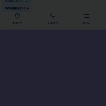
Patientenportal
Notaufnahme
(öffnet in einem neuen Tab)
Anfahrt
Kontakt
Menü
Nachsorge