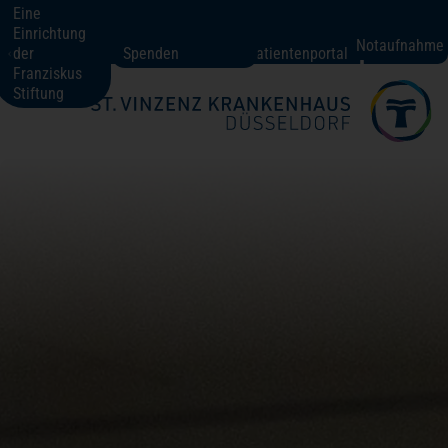
Eine
Einrichtung
St. Vinzenz-Krankenhaus Düsseldorf
Notaufnahme
der
Spenden
Patientenportal
Franziskus
Stiftung
Fachbereiche + Kompetenzen
Patienten + Besucher
Über uns
Karriere
Kontakt