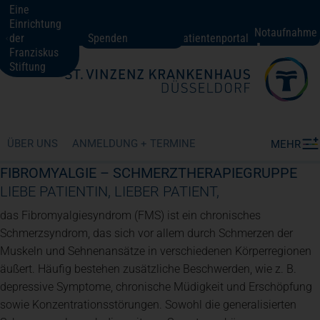
Eine
Einrichtung
St. Vinzenz-Krankenhaus Düsseldorf
Notaufnahme
der
Spenden
Patientenportal
Franziskus
Stiftung
Fachbereiche + Kompetenzen
Patienten + Besucher
ÜBER UNS
ANMELDUNG + TERMINE
MEHR
FIBROMYALGIE – SCHMERZTHERAPIEGRUPPE
Über uns
LIEBE PATIENTIN, LIEBER PATIENT,
das Fibromyalgiesyndrom (FMS) ist ein chronisches
Schmerzsyndrom, das sich vor allem durch Schmerzen der
Karriere
Muskeln und Sehnenansätze in verschiedenen Körperregionen
äußert. Häufig bestehen zusätzliche Beschwerden, wie z. B.
depressive Symptome, chronische Müdigkeit und Erschöpfung
Kontakt
sowie Konzentrationsstörungen. Sowohl die generalisierten