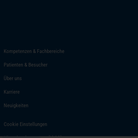
Telefon
E-Mail senden
Kompetenzen & Fachbereiche
Patienten & Besucher
Über uns
(öffnet in einem neuen Tab)
Karriere
Neuigkeiten
Cookie Einstellungen
Hinweisgebersystem (LkSG)