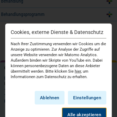
Behandlung
Behandlungsprogramm
Cookies, externe Dienste & Datenschutz
Nach Ihrer Zustimmung verwenden wir Cookies um die
Anzeige zu optimieren. Zur Analyse der Zugriffe auf
unsere Website verwenden wir Matomo Analytics.
Außerdem binden wir Skripte von YouTube ein. Dabei
können personenbezogene Daten an diese Anbieter
Chefärztin
übermittelt werden. Bitte klicken Sie
hier
, um
Informationen zum Datenschutz zu erhalten.
Dr. med. Sandra Blenk
Leitung Schmerzzentrum
Tel.:
0211 958-2919
Tel.:
0211 958-8117
Ablehnen
Einstellungen
Fax:
0211 958-2858
Fachärztin für Anästhesie
Alle akzeptieren
Biofeedback-Therapeutin