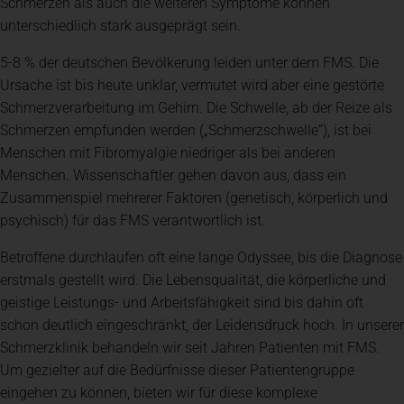
Schmerzen als auch die weiteren Symptome können
unterschiedlich stark ausgeprägt sein.
Spenden
+ Helfen
5-8 % der deutschen Bevölkerung leiden unter dem FMS. Die
Ursache ist bis heute unklar, vermutet wird aber eine gestörte
News
Schmerzverarbeitung im Gehirn. Die Schwelle, ab der Reize als
Schmerzen empfunden werden („Schmerzschwelle“), ist bei
Menschen mit Fibromyalgie niedriger als bei anderen
Spenden
+ Helfen
Menschen. Wissenschaftler gehen davon aus, dass ein
Zusammenspiel mehrerer Faktoren (genetisch, körperlich und
psychisch) für das FMS verantwortlich ist.
Veranstaltungen
Betroffene durchlaufen oft eine lange Odyssee, bis die Diagnose
erstmals gestellt wird. Die Lebensqualität, die körperliche und
geistige Leistungs- und Arbeitsfähigkeit sind bis dahin oft
schon deutlich eingeschränkt, der Leidensdruck hoch. In unserer
Schmerzklinik behandeln wir seit Jahren Patienten mit FMS.
Um gezielter auf die Bedürfnisse dieser Patientengruppe
eingehen zu können, bieten wir für diese komplexe