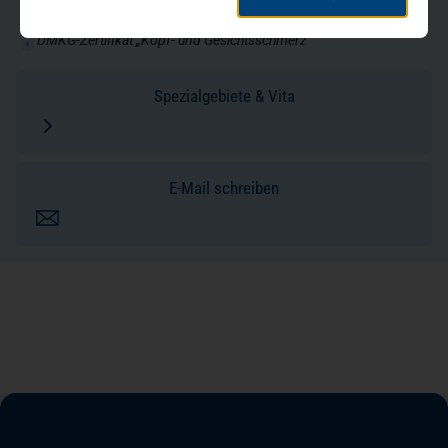
Master of Public Health
DMKG-Zertifikat „Kopf- und Gesichtsschmerz"
Spezialgebiete & Vita
E-Mail schreiben