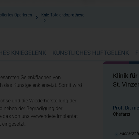
tiertes Operieren
Knie-Totalendoprothese
HES KNIEGELENK
KÜNSTLICHES HÜFTGELENK
F
Klinik fü
e gesamten Gelenkflächen von
St. Vinz
 das Kunstgelenk ersetzt. Somit wird
achse und die Wiederherstellung der
Prof. Dr. m
ind neben der Begradigung der
Chefarzt
e das von uns verwendete Implantat
 eingesetzt.
Facharzt f