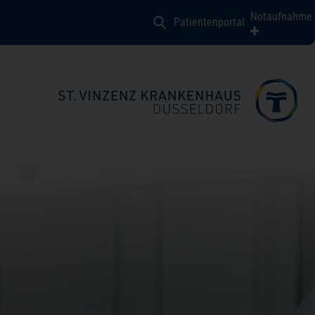
Notaufnahme
Patientenportal
schirurgie