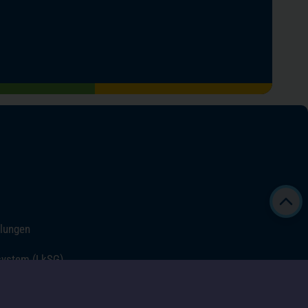
llungen
system (LkSG)
t