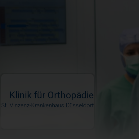
Orthopädie
Entlassung
Sportorthopädie
Radiologie
Klinik für Orthopädie
St. Vinzenz-Krankenhaus Düsseldorf