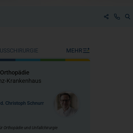
(öffnet in einem neuen Tab
(öffnet in einem neuen
MEHR
USSCHIRURGIE
r Orthopädie
enz-Krankenhaus
ed. Christoph Schnurr
ür Orthopädie und Unfallchirurgie