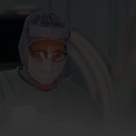
sorgung
ung