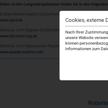
Daten zu den Langzeitergebnissen finden Sie in den folgende
Endoprothesenregister Deutschland:
Cookies, externe 
(öffnet in einem neuen Tab)
www.eprd.de
National Joint Register (Großbritannien):
Nach Ihrer Zustimmung 
(öffnet in einem neuen Tab)
www.njrcentre.org.uk
unsere Website verwend
können personenbezogen
National Joint Replacement Register (Australien):
Informationen zum Date
(öffnet in einem neuen Tab)
www.aoanjrr.sahmri.com
Roboter