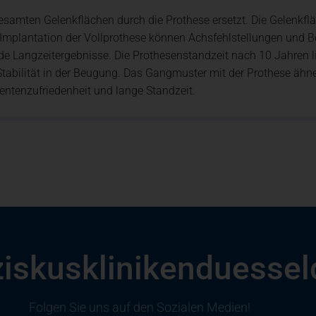
 gesamten Gelenkflächen durch die Prothese ersetzt. Die Gelen
r Implantation der Vollprothese können Achsfehlstellungen un
e Langzeitergebnisse. Die Prothesenstandzeit nach 10 Jahren li
tabilität in der Beugung. Das Gangmuster mit der Prothese ähn
tientenzufriedenheit und lange Standzeit.
ziskusklinikenduessel
Folgen Sie uns auf den Sozialen Medien!