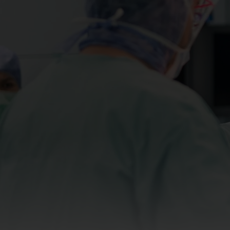
Zentren + Spezialisierte Ver
Praxen + Ambulante Versorg
Pflege + Therapie