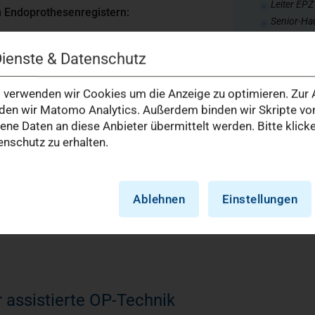
Leiter EP
n Endoprothesenregistern:
Senior-Ha
Spezielle 
Dienste & Datenschutz
D.A.F Zert
verwenden wir Cookies um die Anzeige zu optimieren. Zur A
en wir Matomo Analytics. Außerdem binden wir Skripte von
e Daten an diese Anbieter übermittelt werden. Bitte klick
nschutz zu erhalten.
Ablehnen
Einstellungen
 assistierte OP-Technik