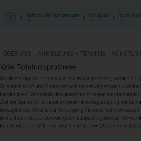
Fachbereiche + Kompetenzen
Orthopädie
Roboterassis
ÜBER UNS
ANMELDUNG + TERMINE
KÜNSTLIC
Knie Totalndoprothese
Bei dieser Operation, der klassischen Knieprothese, werden di
Schienbeinkopf und Oberschenkelknochen abgetragen und durch
hierdurch ein Verschleiß des gesamten Kniegelenkes behandelt.
Ziel der Operation ist unter anderem eine Begradigung der Bein
Beweglichkeit.Vorteile der Versorgung mit einer Vollprothese s
Beinachse insbesondere die guten Langzeitergebnisse. So wurd
bereits über fünf Millionen Mal innerhalb von 20 Jahren weltweit