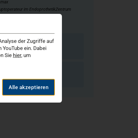
Z max
uptoperateur im EndoprothetikZentrum
Orthopädische Chirurgie
ifikat Fußchirurgie
nalyse der Zugriffe auf
Spezialgebiete & Vita
 YouTube ein. Dabei
en Sie
hier
, um
E-Mail schreiben
Alle akzeptieren