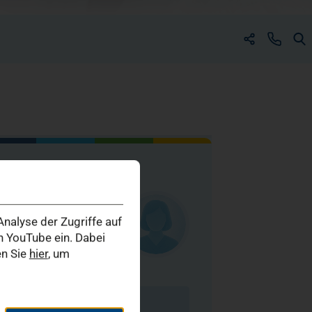
(öffnet in einem neuen Tab
(öffnet in einem neuen
kt zu uns
ongenberg
teriat
nalyse der Zugriffe auf
 YouTube ein. Dabei
 11 958-27 31
 11 958-27 33
en Sie
hier
, um
E-Mail schreiben