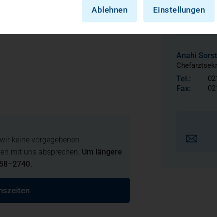
Ablehnen
Einstellungen
Anahi Sorst
Chefarztsekr
Tel.:
02
Fax:
02
 wir keine vorgegebenen
iten mit uns absprechen.
Um längere
958–2740.
hszeiten