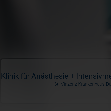
Orthopädie
Entlassung
Sportorthopädie
Radiologie
Klinik für Anästhesie + Intensivm
St. Vinzenz-Krankenhaus Dü