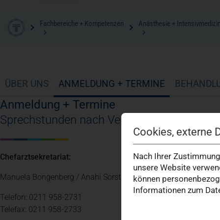
Fachbereiche + Kompetenzen
Anästhesie + Intensivmedizi
ÜBER UNS
ANMELDUNG + TERMINE
BEHANDL
Anmeldung + Termine
Sprechstunden nach Vereinbarung
Cookies, externe 
Nach Ihrer Zustimmung 
Chefarztsekretariat:
unsere Website verwend
Manuela Bongenberg / Anahi Sorst
können personenbezogen
Informationen zum Date
Telefon: 0211 958-2731
Telefax: 0211 958-2733