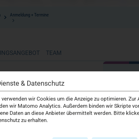
n
Anmeldung + Termine
UNGSANGEBOT
TEAM
Ihr Konta
Dienste & Datenschutz
Manuela B
Chefarztseke
verwenden wir Cookies um die Anzeige zu optimieren. Zur A
en wir Matomo Analytics. Außerdem binden wir Skripte von
Tel.:
02
Fax:
02
e Daten an diese Anbieter übermittelt werden. Bitte klick
nschutz zu erhalten.