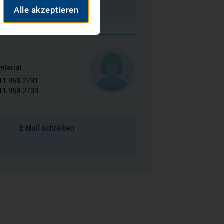
Alle akzeptieren
etariat
11 958-2731
11 958-2733
E-Mail schreiben