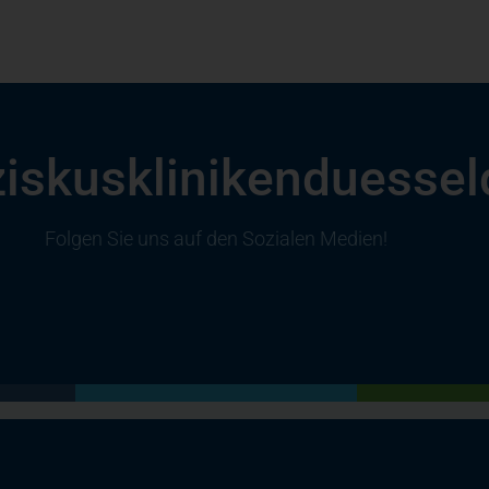
ziskusklinikenduessel
Folgen Sie uns auf den Sozialen Medien!
(öffnet in einem neuen Tab)
(öffnet in einem neuen Tab)
(öffnet in einem neuen Tab)
(öffnet in einem neuen Tab)