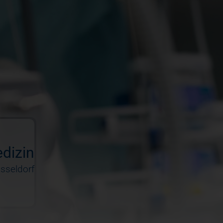
Zentren + Spezialisierte Ver
Praxen + Ambulante Versorg
Pflege + Therapie
edizin
sseldorf