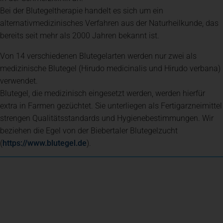
Bei der Blutegeltherapie handelt es sich um ein
Spenden
+ Helfen
alternativmedizinisches Verfahren aus der Naturheilkunde, das
bereits seit mehr als 2000 Jahren bekannt ist.
News
Von 14 verschiedenen Blutegelarten werden nur zwei als
medizinische Blutegel (Hirudo medicinalis und Hirudo verbana)
verwendet.
Spenden
+ Helfen
Blutegel, die medizinisch eingesetzt werden, werden hierfür
extra in Farmen gezüchtet. Sie unterliegen als Fertigarzneimittel
strengen Qualitätsstandards und Hygienebestimmungen. Wir
Veranstaltungen
beziehen die Egel von der Biebertaler Blutegelzucht
(öffnet in einem neuen Tab)
(
https://www.blutegel.de
).