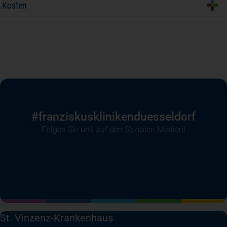
Kosten
#franziskusklinikenduesseldorf
Folgen Sie uns auf den Sozialen Medien!
(öffnet in einem neuen Tab)
(öffnet in einem neuen Tab)
(öffnet in einem neuen Tab)
(öffnet in einem neuen T
St. Vinzenz-Krankenhaus