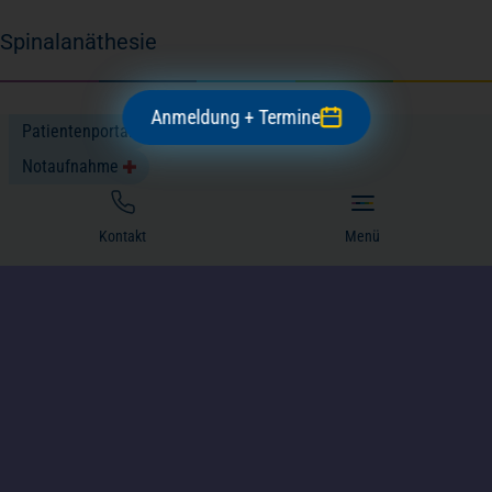
Spinalanäthesie
Anmeldung + Termine
Patientenportal
Notaufnahme
Kontakt
Menü
Hüft-OP