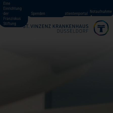
Eine
Einrichtung
St. Vinzenz-Krankenhaus Düsseldorf
Notaufnahme
der
Spenden
Patientenportal
Franziskus
Stiftung
Fachbereiche + Kompetenzen
Patienten + Besucher
Über uns
Karriere
Kontakt