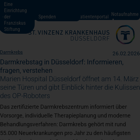
Eine
Einrichtung
St. Vinzenz-Krankenhaus Düsseldorf
Notaufnahme
der
Spenden
Patientenportal
Franziskus
Stiftung
Fachbereiche + Kompetenzen
Darmkrebs
26.02.2026
Patienten + Besucher
Darmkrebstag in Düsseldorf: Informieren,
fragen, verstehen
Marien Hospital Düsseldorf öffnet am 14. März
Über uns
seine Türen und gibt Einblick hinter die Kulissen
des OP-Roboters
Karriere
Das zertifizierte Darmkrebszentrum informiert über
Vorsorge, individuelle Therapieplanung und moderne
Behandlungsverfahren: Darmkrebs gehört mit rund
Kontakt
55.000 Neuerkrankungen pro Jahr zu den häufigsten