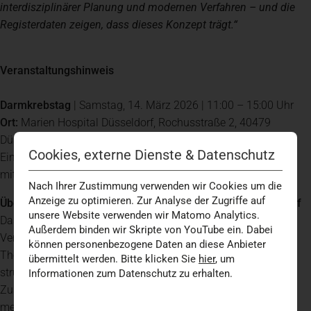
interdisziplinärer Planung und modernen Verfahren – und die
Registerdaten zeigen, dass dieses Konzept trägt.“
Veranstaltungshinweis
Darmkrebstag
| Samstag, 14. März 2026 | 11:00 – 15:00 Uhr
Ort:
Marien Hospital Düsseldorf, Rochusstraße 2, 40479
Düsseldorf
Cookies, externe Dienste & Datenschutz
Eintritt frei | Programm und Anmeldung zur OP-Besichtigung
mit OP-Roboter
Nach Ihrer Zustimmung verwenden wir Cookies um die
Anzeige zu optimieren. Zur Analyse der Zugriffe auf
Über das Darmkrebszentrum am Marien Hospital Düsseldorf
unsere Website verwenden wir Matomo Analytics.
Das zertifizierte Darmkrebszentrum bietet eine umfassende
Außerdem binden wir Skripte von YouTube ein. Dabei
Versorgung von der Vorsorge über Diagnostik und operative
können personenbezogene Daten an diese Anbieter
Therapie bis zur medikamentösen Behandlung und
übermittelt werden. Bitte klicken Sie
hier
, um
strukturierten Nachsorge. Grundlage ist die enge
Informationen zum Datenschutz zu erhalten.
Zusammenarbeit spezialisierter Fachbereiche nach aktuellen
medizinischen Leitlinien. Die Ergebnisqualität wird