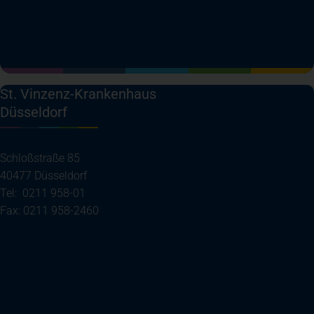
(öffnet in einem neuen Tab)
(öffnet in einem neuen Tab)
(öffnet in einem neuen Tab)
(öffnet in einem neuen T
St. Vinzenz-Krankenhaus
Düsseldorf
Schloßstraße 85
40477 Düsseldorf
Tel: 0211 958-01
Fax: 0211 958-2460
(öffnet in einem neuen Tab)
Ihre Anreise
Telefon