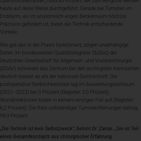
Operationsverfahren; rund 80 Prozent der Darmeingriffe werden
heute auf diese Weise durchgeführt. Gerade bei Tumoren im
Enddarm, wo im anatomisch engen Beckenraum höchste
Präzision gefordert ist, bietet die Technik entscheidende
Vorteile.
Wie gut das in der Praxis funktioniert, zeigen unabhängige
Daten: Im bundesweiten Qualitätsregister StuDoQ der
Deutschen Gesellschaft für Allgemein- und Viszeralchirurgie
(DGAV) schneidet das Zentrum bei den wichtigsten Kennzahlen
deutlich besser ab als der nationale Durchschnitt. Die
postoperative Sterblichkeitsrate lag im Auswertungszeitraum
(2021–2023) bei 0 Prozent (Register: 2,0 Prozent),
Wundinfektionen traten in keinem einzigen Fall auf (Register:
6,2 Prozent). Die Rate vollständiger Tumorentfernungen betrug
98,9 Prozent.
„Die Technik ist kein Selbstzweck“, betont Dr. Zarras. „Sie ist Teil
eines Gesamtkonzepts aus chirurgischer Erfahrung,