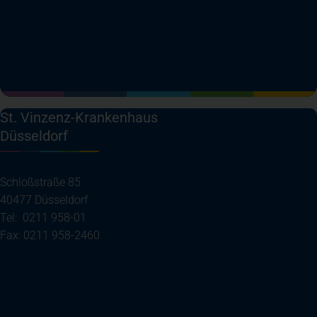
(öffnet in einem neuen Tab)
(öffnet in einem neuen Tab)
(öffnet in einem neuen Tab)
(öffnet in einem neuen T
St. Vinzenz-Krankenhaus
Düsseldorf
Schloßstraße 85
40477 Düsseldorf
Tel: 0211 958-01
Fax: 0211 958-2460
(öffnet in einem neuen Tab)
Ihre Anreise
Telefon