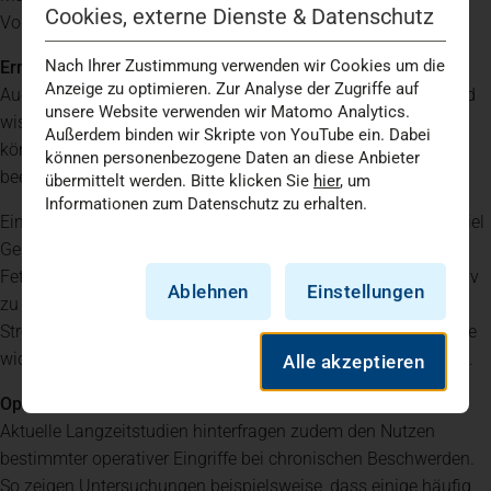
Cookies, externe Dienste & Datenschutz
Voraussetzungen der Patientinnen und Patienten angepasst.
Nach Ihrer Zustimmung verwenden wir Cookies um die
Ernährung und Lebensstil gewinnen an Bedeutung
Anzeige zu optimieren. Zur Analyse der Zugriffe auf
Auch die Rolle von Ernährung und Lebensstil wird zunehmend
unsere Website verwenden wir Matomo Analytics.
wissenschaftlich belegt. Chronische Entzündungsprozesse
Außerdem binden wir Skripte von YouTube ein. Dabei
können Schmerzen verstärken und den Krankheitsverlauf
können personenbezogene Daten an diese Anbieter
beeinflussen.
übermittelt werden. Bitte klicken Sie
hier
, um
Informationen zum Datenschutz zu erhalten.
Eine ausgewogene, entzündungshemmende Ernährung mit viel
Gemüse, hochwertigen pflanzlichen Ölen und Omega-3-
Fettsäuren kann dazu beitragen, Entzündungsprozesse positiv
Ablehnen
Einstellungen
zu beeinflussen. Ebenso spielen ausreichend Schlaf,
Stressmanagement und regelmäßige körperliche Aktivität eine
wichtige Rolle im Gesamtkonzept moderner Schmerztherapie.
Alle akzeptieren
Operieren oder nicht? Neue Studien schaffen Klarheit
Aktuelle Langzeitstudien hinterfragen zudem den Nutzen
bestimmter operativer Eingriffe bei chronischen Beschwerden.
So zeigen Untersuchungen beispielsweise, dass einige häufig