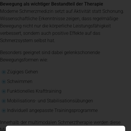
Bewegung als wichtiger Bestandteil der Therapie
Moderne Schmerzmedizin setzt auf Aktivität statt Schonung.
Wissenschaftliche Erkenntnisse zeigen, dass regelmäßige
Bewegung nicht nur die körperliche Leistungsfähigkeit
verbessert, sondern auch positive Effekte auf das
Schmerzsystem selbst hat.
Besonders geeignet sind dabei gelenkschonende
Bewegungsformen wie:
Zügiges Gehen
Schwimmen
Funktionelles Krafttraining
Mobilisations- und Stabilisationsübungen
Individuell angepasste Trainingsprogramme
Innerhalb der multimodalen Schmerztherapie werden diese
Maßnahmen gezielt eingesetzt und an die persönlichen