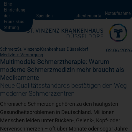
Eine
Einrichtung
St. Vinzenz-Krankenhaus Düsseldorf
Notaufnahme
der
Spenden
Patientenportal
Franziskus
Stiftung
Fachbereiche + Kompetenzen
Schmerz
St. Vinzenz-Krankenhaus Düsseldorf
02.06.2026
Medizin + Versorgung
Patienten + Besucher
Multimodale Schmerztherapie: Warum
moderne Schmerzmedizin mehr braucht als
Medikamente
Über uns
Neue Qualitätsstandards bestätigen den Weg
moderner Schmerzzentren
Karriere
Chronische Schmerzen gehören zu den häufigsten
Gesundheitsproblemen in Deutschland. Millionen
Menschen leiden unter Rücken-, Gelenk-, Kopf- oder
Kontakt
Nervenschmerzen – oft über Monate oder sogar Jahre