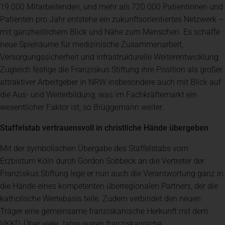
19.000 Mitarbeitenden, und mehr als 720.000 Patientinnen und
Patienten pro Jahr entstehe ein zukunftsorientiertes Netzwerk –
mit ganzheitlichem Blick und Nähe zum Menschen. Es schaffe
neue Spielräume für medizinische Zusammenarbeit,
Versorgungssicherheit und infrastrukturelle Weiterentwicklung.
Zugleich festige die Franziskus Stiftung ihre Position als großer
attraktiver Arbeitgeber in NRW insbesondere auch mit Blick auf
die Aus- und Weiterbildung, was im Fachkräftemarkt ein
wesentlicher Faktor ist, so Brüggemann weiter.
Staffelstab vertrauensvoll in christliche Hände übergeben
Mit der symbolischen Übergabe des Staffelstabs vom
Erzbistum Köln durch Gordon Sobbeck an die Vertreter der
Franziskus Stiftung lege er nun auch die Verantwortung ganz in
die Hände eines kompetenten überregionalen Partners, der die
katholische Wertebasis teile. Zudem verbindet den neuen
Träger eine gemeinsame franziskanische Herkunft mit dem
VKKD. Über viele Jahre waren franziskanische