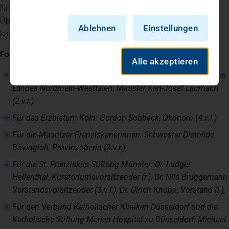
NRW signifikant – darin waren sich alle Beteiligten bei der
Übergabe des symbolischen Staffelstabs im Maxhaus, dem
Ablehnen
Einstellungen
katholischen Stadthaus in Düsseldorf, einig.
Foto:
Alle akzeptieren
Für das Ministerium für Arbeit, Gesundheit und Soziales des
Landes Nordrhein-Westfalen: Minister
Karl-Josef Laumann
(2.v.r.)
Für das Erzbistum Köln:
Gordon Sobbeck,
Ökonom (4.v.l.)
Für die Mauritzer Franziskanerinnen: Schwester
Diethilde
Bövingloh,
Provinzoberin (3.v.r.)
Für die St. Franziskus-Stiftung Münster:
Dr. Ludger
Hellenthal,
Kuratoriumsvorsitzender (r.),
Dr. Nils Brüggemann,
Vorstandsvorsitzender (3.v.l.),
Dr. Ulrich Knopp,
Vorstand (l.),
Für den Verbund Katholischer Kliniken Düsseldorf und die
Katholische Stiftung Marien Hospital zu Düsseldorf:
Michael