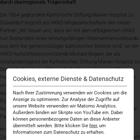
durch überregionale Trägerschaft
Die 1864 gegründete Katholische Stiftung Marien Hospital zu
Düsseldorf begrüßt als VKKD-Mitgesellschafterin den neuen
Partner: „Wir freuen uns, dass wir mit dem erfolgreichen VKKD
nun Bestandteil eines leistungsfähigen Unternehmensverbunds
aus dem frei-gemeinnützigen katholischen Bereich sind,“ so der
VKKD-Aufsichtsratsvorsitzende Michael Begeré, der als
Vorstandsmitglied der Katholischen Stiftung Marien Hospital zu
Düsseldorf auch den Mitgesellschafter repräsentiert: „Die
Perspektiven der Franziskus Stiftung als überregionaler Träger
Cookies, externe Dienste & Datenschutz
und des in Düsseldorf tief verwurzelten VKKD mit seinen
ausgeprägten medizinischen Schwerpunkten sind eine ideale
Nach Ihrer Zustimmung verwenden wir Cookies um die
Anzeige zu optimieren. Zur Analyse der Zugriffe auf
Ergänzung, die einen weiteren langfristigen, gemeinsamen
unsere Website verwenden wir Matomo Analytics.
Ausbau der regionalen Gesundheitsversorgung zum Wohle der
Außerdem binden wir Skripte von YouTube ein. Dabei
Patientinnen und Patienten sichert.“
können personenbezogene Daten an diese Anbieter
übermittelt werden. Bitte klicken Sie
hier
, um
In diesen für das Gesundheitswesen sehr herausfordernden
Informationen zum Datenschutz zu erhalten.
Zeiten stärkt die neue Partnerschaft die Krankenhauslandschaft