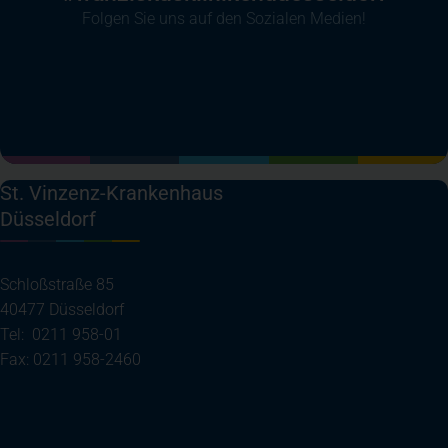
Folgen Sie uns auf den Sozialen Medien!
(öffnet in einem neuen Tab)
(öffnet in einem neuen Tab)
(öffnet in einem neuen Tab)
(öffnet in einem neuen T
St. Vinzenz-Krankenhaus
Düsseldorf
Schloßstraße 85
40477 Düsseldorf
Tel: 0211 958-01
Fax: 0211 958-2460
(öffnet in einem neuen Tab)
Ihre Anreise