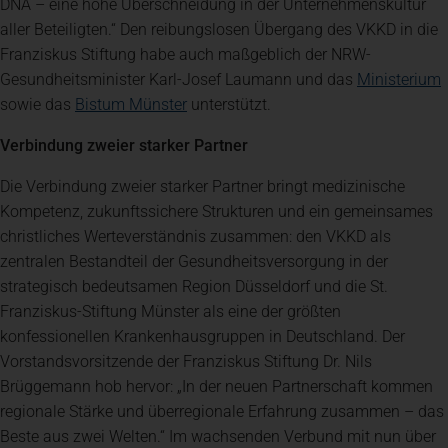
DNA – eine hohe Überschneidung in der Unternehmenskultur
aller Beteiligten.“ Den reibungslosen Übergang des VKKD in die
Franziskus Stiftung habe auch maßgeblich der NRW-
(
Gesundheitsminister Karl-Josef Laumann und das
Ministerium
(öffnet in einem neuen Tab)
sowie das
Bistum Münster
unterstützt.
Verbindung zweier starker Partner
Die Verbindung zweier starker Partner bringt medizinische
Kompetenz, zukunftssichere Strukturen und ein gemeinsames
christliches Werteverständnis zusammen: den VKKD als
zentralen Bestandteil der Gesundheitsversorgung in der
strategisch bedeutsamen Region Düsseldorf und die St.
Franziskus-Stiftung Münster als eine der größten
konfessionellen Krankenhausgruppen in Deutschland. Der
Vorstandsvorsitzende der Franziskus Stiftung Dr. Nils
Brüggemann hob hervor: „In der neuen Partnerschaft kommen
regionale Stärke und überregionale Erfahrung zusammen – das
Beste aus zwei Welten.“ Im wachsenden Verbund mit nun über