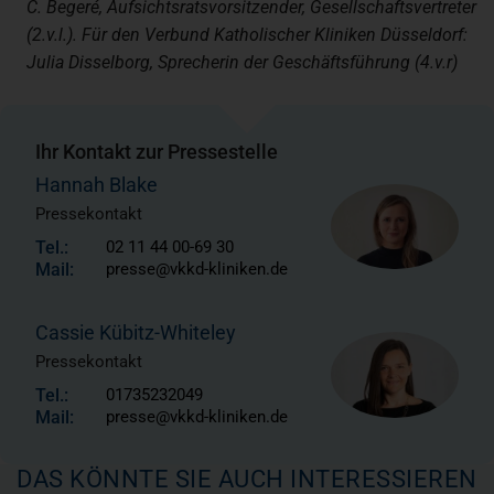
C. Begeré,
Aufsichtsratsvorsitzender, Gesellschaftsvertreter
(2.v.l.). Für den Verbund Katholischer Kliniken Düsseldorf:
Julia Disselborg,
Sprecherin der Geschäftsführung (4.v.r)
Ihr Kontakt zur Pressestelle
Hannah Blake
Pressekontakt
Tel.:
02 11 44 00-69 30
Mail:
presse@vkkd-kliniken.de
Cassie Kübitz-Whiteley
Pressekontakt
Tel.:
01735232049
Mail:
presse@vkkd-kliniken.de
DAS KÖNNTE SIE AUCH INTERESSIEREN