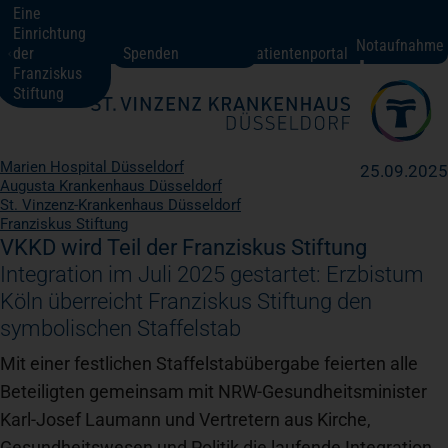
Eine
Einrichtung
St. Vinzenz-Krankenhaus Düsseldorf
Notaufnahme
der
Spenden
Patientenportal
Franziskus
Stiftung
Fachbereiche + Kompetenzen
Marien Hospital Düsseldorf
25.09.2025
Augusta Krankenhaus Düsseldorf
Patienten + Besucher
St. Vinzenz-Krankenhaus Düsseldorf
Franziskus Stiftung
VKKD wird Teil der Franziskus Stiftung
Über uns
Integration im Juli 2025 gestartet: Erzbistum
Köln überreicht Franziskus Stiftung den
symbolischen Staffelstab
Karriere
Mit einer festlichen Staffelstabübergabe feierten alle
Beteiligten gemeinsam mit NRW-Gesundheitsminister
Kontakt
Karl-Josef Laumann und Vertretern aus Kirche,
Gesundheitswesen und Politik die laufende Integration