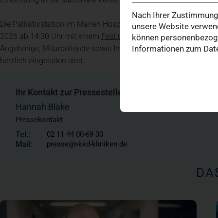
Nach Ihrer Zustimmung 
Die Palliativstation im Marien Hospital Düsseldorf besteht sei
unsere Website verwend
2026 ab 14:30 Uhr mit einem
Fest und einem Tag der offenen T
können personenbezogen
Informationen zum Date
Angehörige, Mitarbeitende sowie Interessierte und Unterstüt
herzlich eingeladen sind.
Ihr Kontakt zur Pressestelle
Hannah Blake
Pressekontakt
Tel.:
02 11 44 00-69 30
Mail:
presse@vkkd-kliniken.de
DA