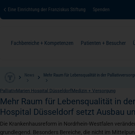
Eine Einrichtung der Franziskus Stiftung
Spenden
Fachbereiche + Kompetenzen
Patienten + Besucher
News
Mehr Raum für Lebensqualität in der Palliativversor
Fachbereiche + Kompetenzen
Patienten + Besucher
Über uns
Karriere
Kontakt
Zur Übersicht
Zur Übersicht
Zur Übersicht
Zur Übersicht
Zur Übersicht
Palliativ
Marien Hospital Düsseldorf
Medizin + Versorgung
Mehr Raum für Lebensqualität in der
Anästhesie + Intensivmedizin
Aufnahme
Organisation + Struktur
Hospital Düsseldorf setzt Ausbau u
Die Krankenhausreform in Nordrhein-Westfalen verändert
Innere Medizin
Aufenthalt
Qualität + Sicherheit
grundlegend. Besonders Bereiche, die nicht im Mittelpu