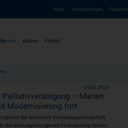
News
Veranstaltungen
Patienten
(öffnet in einem neuen Tab)
Über uns
Karriere
Kontakt
gung –…
29.06.2026
 Palliativversorgung – Marien
Unfall- und Wiederherstellung
Besucher
Ehrenamt + Engagement
nd Modernisierung fort
 derzeit die stationäre Versorgungslandschaft
Wirbelsäule und Schmerz
Dialog + Kontakt
nkt der leistungsbezogenen Finanzierung stehen,