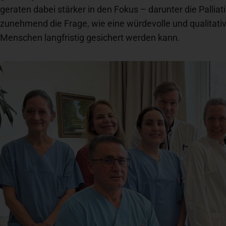
geraten dabei stärker in den Fokus – darunter die Palliat
zunehmend die Frage, wie eine würdevolle und qualitat
Orthopädie
Entlassung
Menschen langfristig gesichert werden kann.
Sportorthopädie
Radiologie