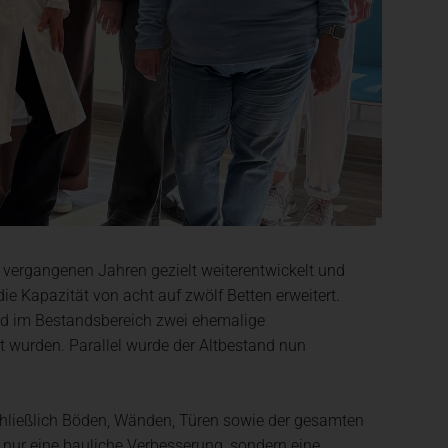
t in einem neuen Tab)
 vergangenen Jahren gezielt weiterentwickelt und
e Kapazität von acht auf zwölf Betten erweitert.
d im Bestandsbereich zwei ehemalige
wurden. Parallel wurde der Altbestand nun
chließlich Böden, Wänden, Türen sowie der gesamten
nur eine bauliche Verbesserung, sondern eine