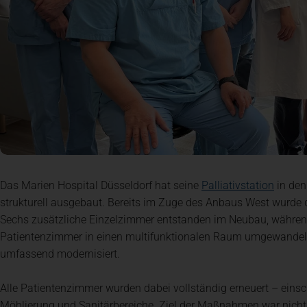
(öffne
Das Marien Hospital Düsseldorf hat seine
Palliativstation
in den
strukturell ausgebaut. Bereits im Zuge des Anbaus West wurde di
Sechs zusätzliche Einzelzimmer entstanden im Neubau, währen
Patientenzimmer in einen multifunktionalen Raum umgewandelt 
umfassend modernisiert.
Alle Patientenzimmer wurden dabei vollständig erneuert – eins
Möblierung und Sanitärbereiche. Ziel der Maßnahmen war nicht 