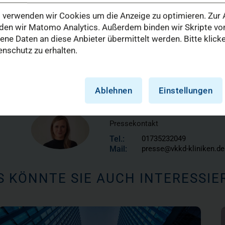
verwenden wir Cookies um die Anzeige zu optimieren. Zur A
t 20 Jahren. Dieses Jubiläum wird am 4. September
en wir Matomo Analytics. Außerdem binden wir Skripte von
(öffnet in einem neuen Tab)
ür
begangen, bei dem Patientinnen und Patienten,
e Daten an diese Anbieter übermittelt werden. Bitte klick
nschutz zu erhalten.
zerinnen und Unterstützer zusammenkommen und
Ablehnen
Einstellungen
Cassie Kübitz-Whiteley
Pressekontakt
Tel.:
01735232049
Mail:
presse@vkkd-kliniken.de
S KÖNNTE SIE AUCH INTERESSIE