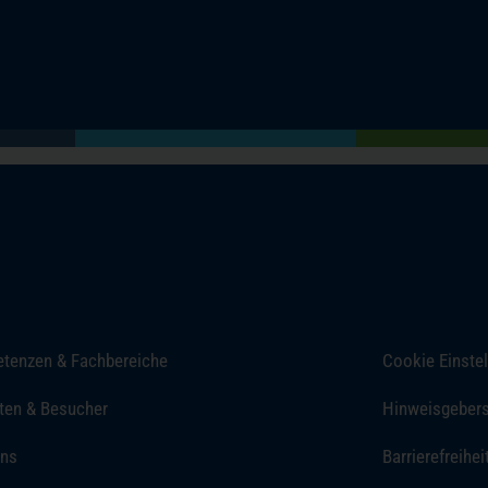
(öffnet in einem neuen Tab)
(öffnet in einem neuen Tab)
(öffnet in einem neuen Tab)
(öffnet in einem neuen Tab)
tenzen & Fachbereiche
Cookie Einste
ten & Besucher
Hinweisgeber
uns
Barrierefreihei