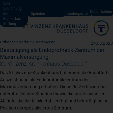
Eine
Einrichtung
St. Vinzenz-Krankenhaus Düsseldorf
Notaufnahme
der
Spenden
Patientenportal
Franziskus
Stiftung
Fachbereiche + Kompetenzen
Orthopädie
Medizin + Versorgung
24.08.2023
Patienten + Besucher
Bestätigung als Endoprothetik-Zentrum der
Maximalversorgung
St. Vinzenz-Krankenhaus Düsseldorf
Über uns
Das St. Vinzenz-Krankenhaus hat erneut die EndoCert-
Auszeichnung als Endoprothetikzentrum der
Karriere
Maximalversorgung erhalten. Diese Re-Zertifizierung
unterstreicht den Standard sowie die professionellen
Abläufe, die die Klinik etabliert hat und bekräftigt seine
Kontakt
Position als spezialisiertes Zentrum.