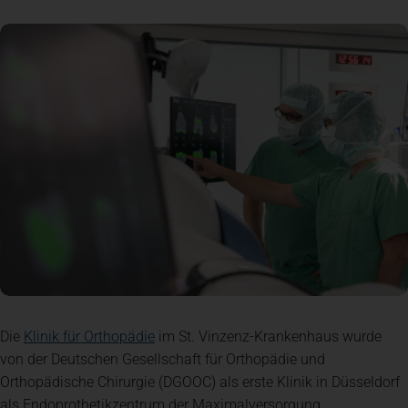
Spenden
+ Helfen
News
Spenden
+ Helfen
Veranstaltungen
(öffnet in einem neuen Tab)
Die
Klinik für Orthopädie
im St. Vinzenz-Krankenhaus wurde
von der Deutschen Gesellschaft für Orthopädie und
Orthopädische Chirurgie (DGOOC) als erste Klinik in Düsseldorf
als Endoprothetikzentrum der Maximalversorgung