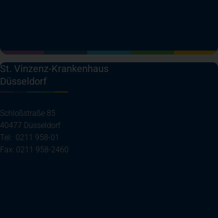
(öffnet in einem neuen Tab)
(öffnet in einem neuen Tab)
(öffnet in einem neuen Tab)
(öffnet in einem neuen T
St. Vinzenz-Krankenhaus
Düsseldorf
Schloßstraße 85
40477 Düsseldorf
Tel: 0211 958-01
Fax: 0211 958-2460
(öffnet in einem neuen Tab)
Ihre Anreise
Telefon