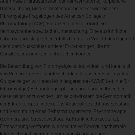
Anamnese (Herausarbeiten der Kernsymptome), körperliche
Untersuchung, Medikamentenanamnese sowie mit dem
Fibromyalgie Fragebogen des American College of
Rheumatology (ACR). Ergänzend hierzu erfolgt eine
fachpsychotherapeutische Untersuchung. Eine ausführliche
Labordiagnostik gegebenenfalls bereits im Vorfeld durchgeführt
dient dem Ausschluss anderer Erkrankungen, die mit
Ganzkörperschmerzen einhergehen können.
Die Behandlung von Fibromyalgie ist individuell und kann sich
von Person zu Person unterscheiden. In unserer Fibromyalgie-
Gruppe zeigen wir Ihnen leitliniengerechte (AWMF Leitlinie für
Fibromyalgie) Behandlungsoptionen und bringen Ihnen bei
diese selbst anzuwenden, um selbstwirksam die Symptomatik
der Erkrankung zu lindern. Das Angebot besteht aus Schulung
und Vermittlung eines Selbstmanagements, Psychotherapie
(Schmerz-und Stressbewältigung, Krankheitsakzeptanz),
Entspannungsverfahren wie meditative Bewegungstherapie,
körperliche Aktivierung in Form von Ausdauer und