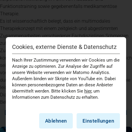
Funktionstraining sowie gegebenenfalls medikamentöse
Therapie.
Es ist wissenschaftlich belegt, dass ein multimodales
Therapiekonzept mit einem zeitgleich und abgestimmten
Zusammenarbeiten verschiedener Fachdisziplinen Schmerzen
zufriedenstellend reduzieren kann.
Cookies, externe Dienste & Datenschutz
Zusammenfassend kann man sagen, Fibromyalgie ist eine
komplexe Erkrankung, die von Person zu Person unterschiedlich
Nach Ihrer Zustimmung verwenden wir Cookies um die
sein kann. Es ist wichtig, dass die Diagnose und Behandlung
Anzeige zu optimieren. Zur Analyse der Zugriffe auf
von einem qualifizierten Arzt, oder einer qualifizierten Ärztin
unsere Website verwenden wir Matomo Analytics.
Außerdem binden wir Skripte von YouTube ein. Dabei
durchgeführt wird. Wenn Sie glauben, dass Sie an Fibromyalgie
können personenbezogene Daten an diese Anbieter
leiden, suchen Sie uns gerne auf. Wir bieten die benötigten
übermittelt werden. Bitte klicken Sie
hier
, um
Diagnostikmethoden und können Ihnen die komplexe
Informationen zum Datenschutz zu erhalten.
Behandlung bieten, die diese Erkrankung erfordert.
DAS KÖNNTE SIE AUCH INTERESSIEREN
Ablehnen
Einstellungen