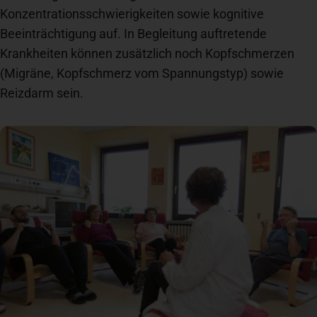
Konzentrationsschwierigkeiten sowie kognitive
Spenden
+ Helfen
Beeinträchtigung auf. In Begleitung auftretende
Krankheiten können zusätzlich noch Kopfschmerzen
(Migräne, Kopfschmerz vom Spannungstyp) sowie
News
Reizdarm sein.
Spenden
+ Helfen
Veranstaltungen