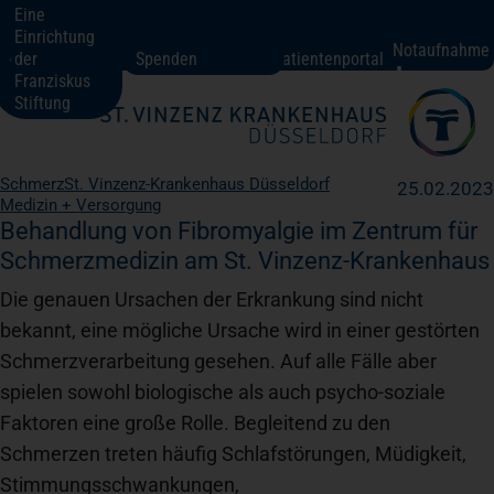
Eine
Einrichtung
St. Vinzenz-Krankenhaus Düsseldorf
Notaufnahme
der
Spenden
Patientenportal
Franziskus
Stiftung
Fachbereiche + Kompetenzen
Schmerz
St. Vinzenz-Krankenhaus Düsseldorf
25.02.2023
Medizin + Versorgung
Patienten + Besucher
Behandlung von Fibromyalgie im Zentrum für
Schmerzmedizin am St. Vinzenz-Krankenhaus
Über uns
Die genauen Ursachen der Erkrankung sind nicht
bekannt, eine mögliche Ursache wird in einer gestörten
Schmerzverarbeitung gesehen. Auf alle Fälle aber
Karriere
spielen sowohl biologische als auch psycho-soziale
Faktoren eine große Rolle. Begleitend zu den
Kontakt
Schmerzen treten häufig Schlafstörungen, Müdigkeit,
Stimmungsschwankungen,