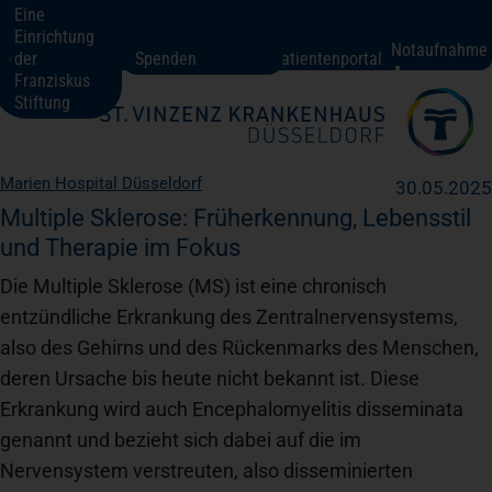
Eine
Einrichtung
St. Vinzenz-Krankenhaus Düsseldorf
Notaufnahme
der
Spenden
Patientenportal
Franziskus
Stiftung
Fachbereiche + Kompetenzen
Marien Hospital Düsseldorf
30.05.2025
Patienten + Besucher
Multiple Sklerose: Früherkennung, Lebensstil
und Therapie im Fokus
Die Multiple Sklerose (MS) ist eine chronisch
Über uns
entzündliche Erkrankung des Zentralnervensystems,
also des Gehirns und des Rückenmarks des Menschen,
Karriere
deren Ursache bis heute nicht bekannt ist. Diese
Erkrankung wird auch Encephalomyelitis disseminata
genannt und bezieht sich dabei auf die im
Kontakt
Nervensystem verstreuten, also disseminierten