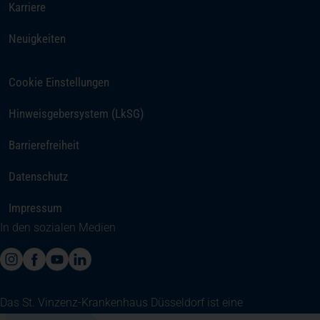
(öffnet in einem neuen Tab)
Karriere
Neuigkeiten
Cookie Einstellungen
Hinweisgebersystem (LkSG)
Barrierefreiheit
Datenschutz
Impressum
In den sozialen Medien
(öffnet in einem neuen Tab)
(öffnet in einem neuen Tab)
(öffnet in einem neuen Tab)
(öffnet in einem neuen Tab)
Das St. Vinzenz-Krankenhaus Düsseldorf ist eine