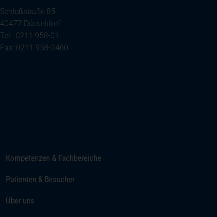
Schloßstraße 85
40477 Düsseldorf
Tel: 0211 958-01
Fax: 0211 958-2460
(öffnet in einem neuen Tab)
Ihre Anreise
Telefon
E-Mail senden
Kompetenzen & Fachbereiche
Patienten & Besucher
Über uns